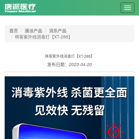
Toggl
navig
首页
唐派产品
消杀产品
秝客紫外线消毒灯【XT-288】
秝客紫外线消毒灯【XT-288】
发布日期：
2023-04-20