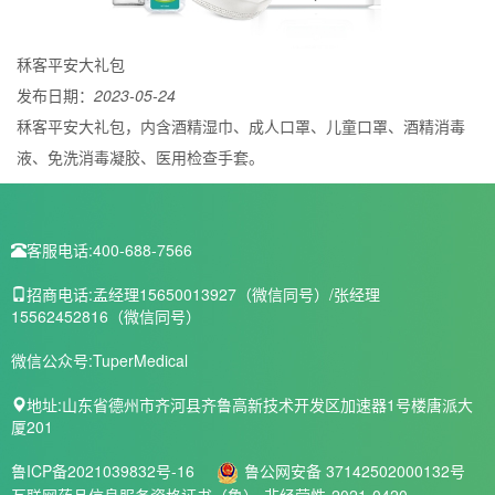
秝客平安大礼包
发布日期：
2023-05-24
秝客平安大礼包，内含酒精湿巾、成人口罩、儿童口罩、酒精消毒
液、免洗消毒凝胶、医用检查手套。
客服电话:
400-688-7566
招商电话:
孟经理15650013927（微信同号）/张经理
15562452816（微信同号）
微信公众号:
TuperMedical
地址:
山东省德州市齐河县齐鲁高新技术开发区加速器1号楼唐派大
厦201
鲁ICP备2021039832号-16
鲁公网安备 37142502000132号