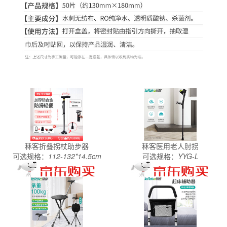
秝客折叠拐杖助步器
秝客医用老人肘拐
可选规格：
112-132*14.5cm
可选规格：
YYG-L