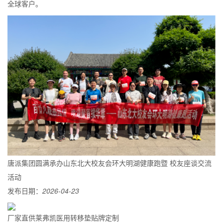
全球客户。
唐派集团圆满承办山东北大校友会环大明湖健康跑暨 校友座谈交流
活动
发布日期：
2026-04-23
厂家直供莱弗凯医用转移垫贴牌定制