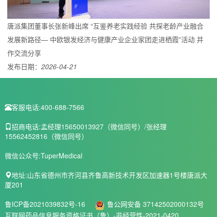
唐派集团董事长张新峰出席 “互鉴养老实践经验 共探老龄产业融合
发展新路径— 中欧银发经济与健康产业企业家团走进栖霞”活动 并
作交流分享
发布日期：
2026-04-21
客服电话:
400-688-7566
招商电话:
孟经理15650013927（微信同号）/张经理
15562452816（微信同号）
微信公众号:
TuperMedical
地址:
山东省德州市齐河县齐鲁高新技术开发区加速器1号楼唐派大
厦201
鲁ICP备2021039832号-16
鲁公网安备 37142502000132号
互联网药品信息服务资格证书（鲁）-非经营性-2021-0420